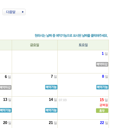
1
일
7
8
6
일
일
일
13
14
일
일
15
일
07.03
광복절
20
21
22
일
일
일