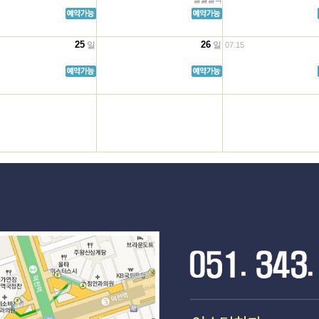
25
26
일
일
07.15