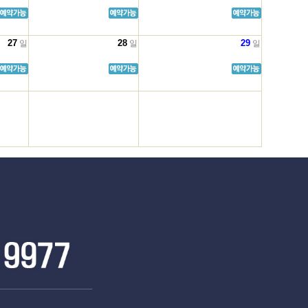
27
28
29
일
일
일